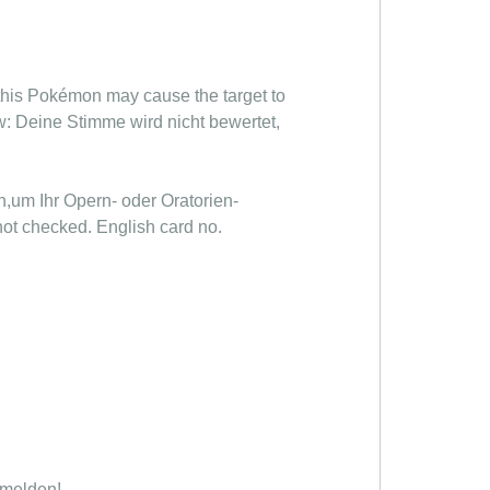
 this Pokémon may cause the target to
w: Deine Stimme wird nicht bewertet,
n,um Ihr Opern- oder Oratorien-
t checked. English card no.
 melden!