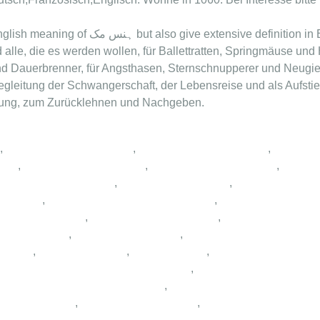
e extensive definition in English … Shiatsu für
le, die es werden wollen, für Ballettratten, Springmäuse und 
d Dauerbrenner, für Angsthasen, Sternschnupperer und Neugie
gleitung der Schwangerschaft, der Lebensreise und als Aufstieg
gung, zum Zurücklehnen und Nachgeben.
,
,
,
,
,
,
,
,
,
,
,
,
,
,
,
,
,
,
,
,
,
,
,