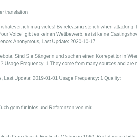
er translation
n: whatever, ich mag vieles! By releasing stench when attacking,
 Your Voice" gibt es keinen Wettbewerb, es ist keine Castingsho
erence: Anonymous, Last Update: 2020-10-17
ebote, Sind Sie Sängerin und suchen einen Korrepetitor in Wie
? Usage Frequency: 1 They come from many sources and are no
 Last Update: 2019-01-01 Usage Frequency: 1 Quality:
Euch gern für Infos und Referenzen von mir.
eutsch,Französisch,Englisch. Wohne in 1060. Bei Interesse bitte