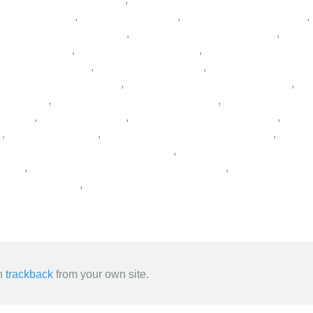
,
,
,
,
,
,
,
,
,
,
,
,
,
,
,
,
,
,
,
,
,
,
,
an
trackback
from your own site.