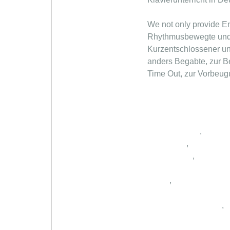
We not only provide English meaning of ہنس مک but also giv
Rhythmusbewegte und al
Kurzentschlossener un
anders Begabte, zur Be
Time Out, zur Vorbeu
,
,
,
,
,